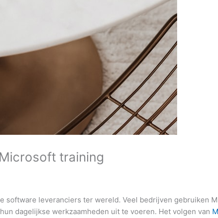
Microsoft training
e software leveranciers ter wereld. Veel bedrijven gebruiken Mi
hun dagelijkse werkzaamheden uit te voeren. Het volgen van
M